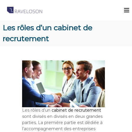
R
C
a
a
b
v
i
Les rôles d’un cabinet de
e
n
e
recrutement
l
t
o
d
s
e
R
o
e
n
c
A
r
u
s
t
s
e
o
m
e
c
n
i
t
Les rôles d’un
cabinet de recrutement
a
à
sont divisés en divisés en deux grandes
M
t
parties. La première partie est dédiée à
a
l’accompagnement des entreprises
e
d