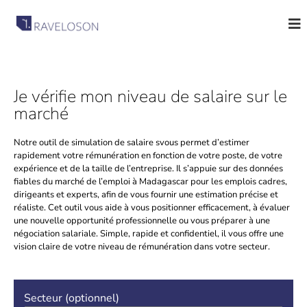
R
C
a
a
b
v
i
e
n
e
l
Je vérifie mon niveau de salaire sur le
t
o
d
marché
s
e
R
o
Notre outil de simulation de salaire svous permet d’estimer
e
n
rapidement votre rémunération en fonction de votre poste, de votre
c
A
r
expérience et de la taille de l’entreprise. Il s’appuie sur des données
u
fiables du marché de l’emploi à Madagascar pour les emplois cadres,
s
t
dirigeants et experts, afin de vous fournir une estimation précise et
s
e
réaliste. Cet outil vous aide à vous positionner efficacement, à évaluer
o
m
une nouvelle opportunité professionnelle ou vous préparer à une
e
négociation salariale. Simple, rapide et confidentiel, il vous offre une
c
n
vision claire de votre niveau de rémunération dans votre secteur.
i
t
a
à
M
t
a
Secteur (optionnel)
e
d