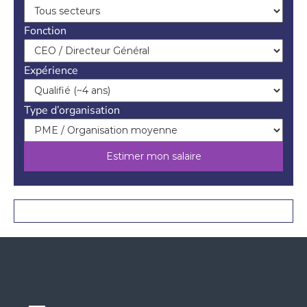
s
a
g
Fonction
a
s
c
Expérience
a
r
Type d’organisation
Estimer mon salaire