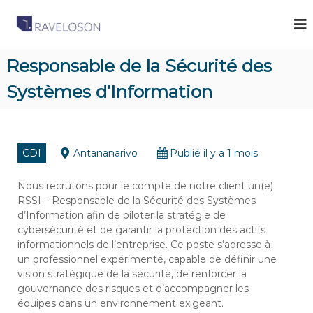
R
C
a
a
b
v
i
Responsable de la Sécurité des
e
n
e
Systèmes d’Information
l
t
o
d
s
e
R
o
e
CDI
Antananarivo
Publié il y a 1 mois
n
c
A
r
u
Nous recrutons pour le compte de notre client un(e)
s
t
RSSI – Responsable de la Sécurité des Systèmes
s
e
d’Information afin de piloter la stratégie de
o
m
cybersécurité et de garantir la protection des actifs
e
c
informationnels de l’entreprise. Ce poste s’adresse à
n
i
un professionnel expérimenté, capable de définir une
t
a
à
vision stratégique de la sécurité, de renforcer la
M
gouvernance des risques et d’accompagner les
t
a
équipes dans un environnement exigeant.
e
d