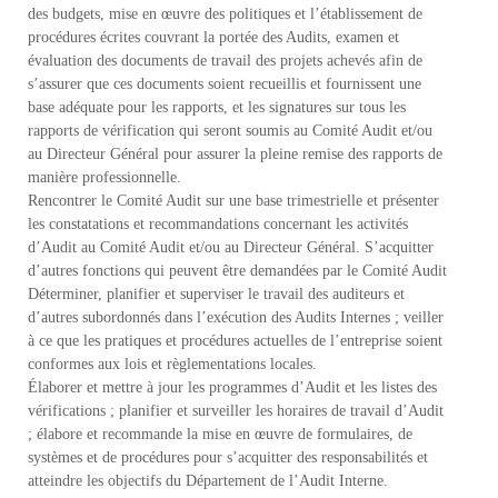
des budgets, mise en œuvre des politiques et l’établissement de
s
a
g
procédures écrites couvrant la portée des Audits, examen et
a
évaluation des documents de travail des projets achevés afin de
s
s’assurer que ces documents soient recueillis et fournissent une
c
base adéquate pour les rapports, et les signatures sur tous les
a
rapports de vérification qui seront soumis au Comité Audit et/ou
r
au Directeur Général pour assurer la pleine remise des rapports de
manière professionnelle.
Rencontrer le Comité Audit sur une base trimestrielle et présenter
les constatations et recommandations concernant les activités
d’Audit au Comité Audit et/ou au Directeur Général. S’acquitter
d’autres fonctions qui peuvent être demandées par le Comité Audit
Déterminer, planifier et superviser le travail des auditeurs et
d’autres subordonnés dans l’exécution des Audits Internes ; veiller
à ce que les pratiques et procédures actuelles de l’entreprise soient
conformes aux lois et règlementations locales.
Élaborer et mettre à jour les programmes d’Audit et les listes des
vérifications ; planifier et surveiller les horaires de travail d’Audit
; élabore et recommande la mise en œuvre de formulaires, de
systèmes et de procédures pour s’acquitter des responsabilités et
atteindre les objectifs du Département de l’Audit Interne.