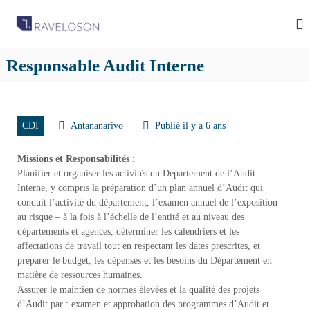
R
C
a
a
b
v
i
Responsable Audit Interne
e
n
e
l
t
o
d
s
e
CDI
Antananarivo
Publié il y a 6 ans
R
o
e
n
c
Missions et Responsabilités :
A
r
Planifier et organiser les activités du Département de l’Audit
u
s
Interne, y compris la préparation d’un plan annuel d’Audit qui
t
conduit l’activité du département, l’examen annuel de l’exposition
s
e
au risque – à la fois à l’échelle de l’entité et au niveau des
o
m
départements et agences, déterminer les calendriers et les
e
c
n
affectations de travail tout en respectant les dates prescrites, et
i
t
préparer le budget, les dépenses et les besoins du Département en
a
à
matière de ressources humaines.
M
t
Assurer le maintien de normes élevées et la qualité des projets
a
e
d’Audit par : examen et approbation des programmes d’Audit et
d