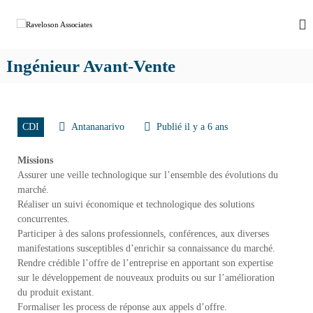
R
C
a
a
b
v
i
Ingénieur Avant-Vente
e
n
e
l
t
o
d
s
e
CDI
Antananarivo
Publié il y a 6 ans
R
o
e
n
Missions
c
A
r
Assurer une veille technologique sur l’ensemble des évolutions du
u
marché.
s
t
Réaliser un suivi économique et technologique des solutions
s
e
concurrentes.
o
m
Participer à des salons professionnels, conférences, aux diverses
e
c
manifestations susceptibles d’enrichir sa connaissance du marché.
n
i
t
Rendre crédible l’offre de l’entreprise en apportant son expertise
a
à
sur le développement de nouveaux produits ou sur l’amélioration
M
t
du produit existant.
a
Formaliser les process de réponse aux appels d’offre.
e
d