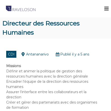
R
C
a
a
b
v
i
Directeur des Ressources
e
n
e
Humaines
l
t
o
d
s
e
R
o
e
CDI
Antananarivo
Publié il y a 5 ans
n
c
A
r
u
Missions
s
t
Définir et animer la politique de gestion des
s
e
ressources humaines avec la direction générale
o
m
Encadrer l’équipe de la direction des ressources
e
c
humaines
n
i
Assurer l’interface entre les collaborateurs et la
t
a
à
direction
M
Créer et gérer des partenariats avec des organismes
t
a
de formation
e
d