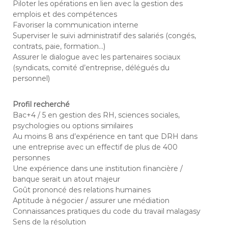
Piloter les opérations en lien avec la gestion des
s
a
emplois et des compétences
g
Favoriser la communication interne
a
s
Superviser le suivi administratif des salariés (congés,
c
contrats, paie, formation…)
a
Assurer le dialogue avec les partenaires sociaux
r
(syndicats, comité d’entreprise, délégués du
personnel)
Profil recherché
Bac+4 / 5 en gestion des RH, sciences sociales,
psychologies ou options similaires
Au moins 8 ans d’expérience en tant que DRH dans
une entreprise avec un effectif de plus de 400
personnes
Une expérience dans une institution financière /
banque serait un atout majeur
Goût prononcé des relations humaines
Aptitude à négocier / assurer une médiation
Connaissances pratiques du code du travail malagasy
Sens de la résolution