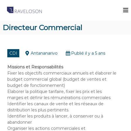
R
C
a
a
b
v
i
Directeur Commercial
e
n
e
l
t
o
d
s
e
CDI
Antananarivo
Publié il y a 5 ans
R
o
e
n
c
Missions et Responsabilités
A
r
Fixer les objectifs commerciaux annuels et élaborer le
u
s
budget commercial global (budget de ventes et
t
budget de fonctionnement)
s
e
Elaborer la politique tarifaire, fixer les prix et les
o
m
marges et définir les rémunérations commerciales
e
c
n
Identifier les canaux de vente et les réseaux de
i
t
distribution les plus pertinents
a
à
Identifier les produits à lancer, à conserver ou à
M
t
abandonner
a
e
Organiser les actions commerciales et
d