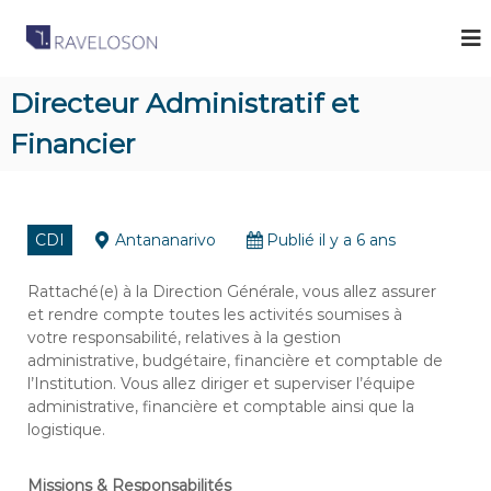
R
C
a
a
b
v
i
Directeur Administratif et
e
n
e
Financier
l
t
o
d
s
e
R
o
e
CDI
Antananarivo
Publié il y a 6 ans
n
c
A
r
u
Rattaché(e) à la Direction Générale, vous allez assurer
s
t
et rendre compte toutes les activités soumises à
s
e
votre responsabilité, relatives à la gestion
o
m
administrative, budgétaire, financière et comptable de
e
c
l’Institution. Vous allez diriger et superviser l’équipe
n
i
administrative, financière et comptable ainsi que la
t
a
à
logistique.
M
t
a
e
Missions & Responsabilités
d