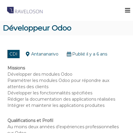
R
C
a
a
b
v
i
Développeur Odoo
e
n
e
l
t
o
d
s
e
CDI
Antananarivo
Publié il y a 6 ans
R
o
e
n
c
Missions
A
r
Développer des modules Odoo
u
s
Paramétrer les modules Odoo pour répondre aux
t
attentes des clients
s
e
Développer les fonctionnalités spécifiées
o
m
Rédiger la documentation des applications réalisées
e
c
n
Intégrer et maintenir les applications produites
i
t
a
à
Qualifications et Profil
M
t
a
Au moins deux années d’expériences professionnelles
e
d