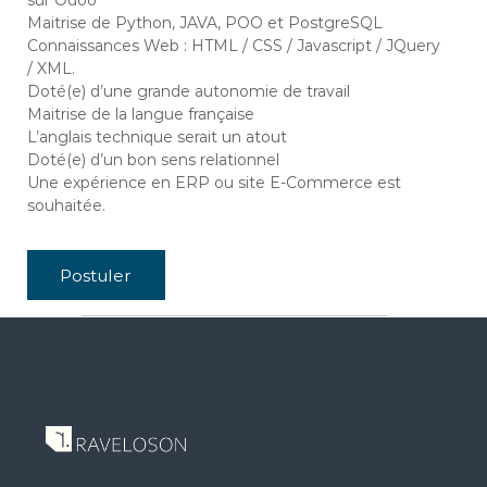
sur Odoo
s
a
Maitrise de Python, JAVA, POO et PostgreSQL
g
Connaissances Web : HTML / CSS / Javascript / JQuery
a
/ XML.
s
Doté(e) d’une grande autonomie de travail
c
a
Maitrise de la langue française
r
L’anglais technique serait un atout
Doté(e) d’un bon sens relationnel
Une expérience en ERP ou site E-Commerce est
souhaitée.