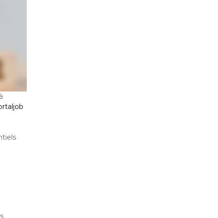
à
rtaljob
tiels
s