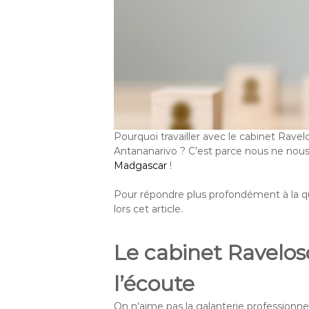
t
e
à
s
M
a
d
a
g
a
s
c
Pourquoi travailler avec le cabinet Ravel
a
Antananarivo ? C’est parce nous ne nou
r
Madgascar
!
Pour répondre plus profondément à la que
lors cet article.
Le cabinet Raveloso
l’écoute
On n’aime pas la galanterie professionn