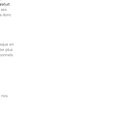
ratuit
 ses
es donc
nique en
ter plus
tionnels
r nos