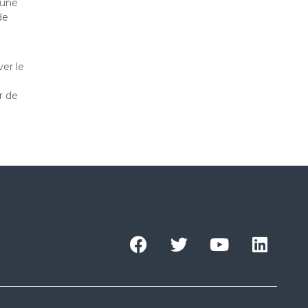
 une
de
er le
r de