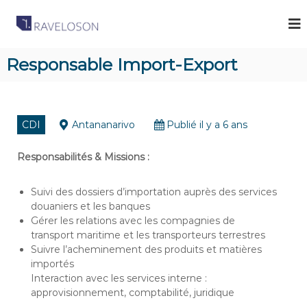
R
C
a
a
b
v
i
Responsable Import-Export
e
n
e
l
t
o
d
s
e
CDI
Antananarivo
Publié il y a 6 ans
R
o
e
n
c
Responsabilités & Missions :
A
r
u
s
Suivi des dossiers d’importation auprès des services
t
s
e
douaniers et les banques
o
m
Gérer les relations avec les compagnies de
e
c
transport maritime et les transporteurs terrestres
n
Suivre l’acheminement des produits et matières
i
t
importés
a
à
Interaction avec les services interne :
M
t
a
approvisionnement, comptabilité, juridique
e
d