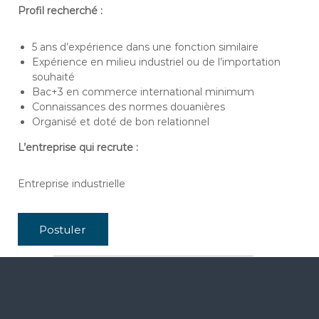
s
a
Profil recherché :
g
a
5 ans d’expérience dans une fonction similaire
s
c
Expérience en milieu industriel ou de l’importation
a
souhaité
r
Bac+3 en commerce international minimum
Connaissances des normes douanières
Organisé et doté de bon relationnel
L’entreprise qui recrute :
Entreprise industrielle