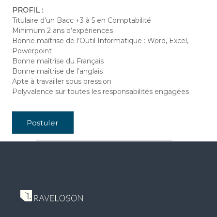
s
a
PROFIL :
g
Titulaire d’un Bacc +3 à 5 en Comptabilité
a
Minimum 2 ans d’expériences
s
Bonne maîtrise de l’Outil Informatique : Word, Excel,
c
a
Powerpoint
r
Bonne maîtrise du Français
Bonne maîtrise de l’anglais
Apte à travailler sous pression
Polyvalence sur toutes les responsabilités engagées