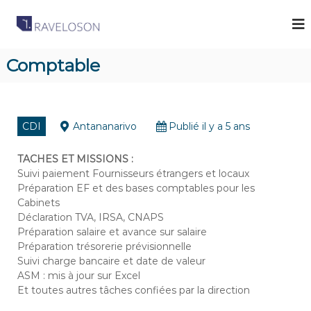
R
C
a
a
b
v
i
Comptable
e
n
e
l
t
o
d
s
e
CDI
Antananarivo
Publié il y a 5 ans
R
o
e
n
c
TACHES ET MISSIONS :
A
r
Suivi paiement Fournisseurs étrangers et locaux
u
s
Préparation EF et des bases comptables pour les
t
Cabinets
s
e
Déclaration TVA, IRSA, CNAPS
o
m
Préparation salaire et avance sur salaire
e
c
n
Préparation trésorerie prévisionnelle
i
t
Suivi charge bancaire et date de valeur
a
à
ASM : mis à jour sur Excel
M
t
Et toutes autres tâches confiées par la direction
a
e
d